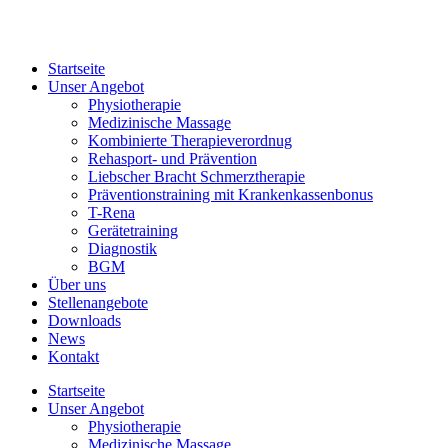
Zum
Inhalt
springen
Startseite
Unser Angebot
Physiotherapie
Medizinische Massage
Kombinierte Therapieverordnug
Rehasport- und Prävention
Liebscher Bracht Schmerztherapie
Präventionstraining mit Krankenkassenbonus
T-Rena
Gerätetraining
Diagnostik
BGM
Über uns
Stellenangebote
Downloads
News
Kontakt
Startseite
Unser Angebot
Physiotherapie
Medizinische Massage