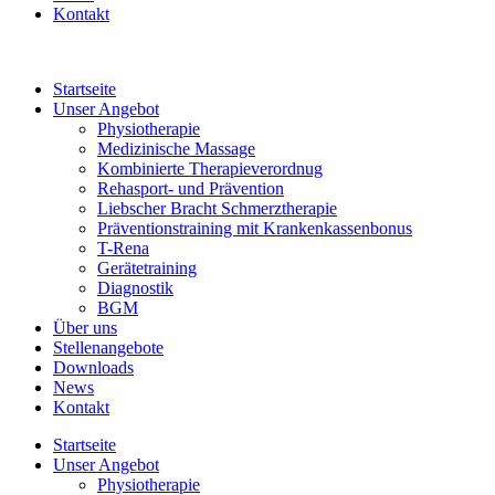
Kontakt
Startseite
Unser Angebot
Physiotherapie
Medizinische Massage
Kombinierte Therapieverordnug
Rehasport- und Prävention
Liebscher Bracht Schmerztherapie
Präventionstraining mit Krankenkassenbonus
T-Rena
Gerätetraining
Diagnostik
BGM
Über uns
Stellenangebote
Downloads
News
Kontakt
Startseite
Unser Angebot
Physiotherapie