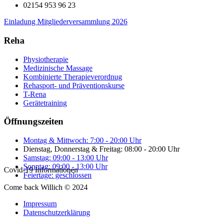
02154 953 96 23
Einladung Mitgliederversammlung 2026
Reha
Physiotherapie
Medizinische Massage
Kombinierte Therapieverordnug
Rehasport- und Präventionskurse
T-Rena
Gerätetraining
Öffnungszeiten
Montag & Mittwoch: 7:00 - 20:00 Uhr
Dienstag, Donnerstag & Freitag: 08:00 - 20:00 Uhr
Samstag: 09:00 - 13:00 Uhr
Sonntag: 09:00 - 13:00 Uhr
Covid-19 Informationen
Feiertage: geschlossen
Come back Willich © 2024
Impressum
Datenschutzerklärung