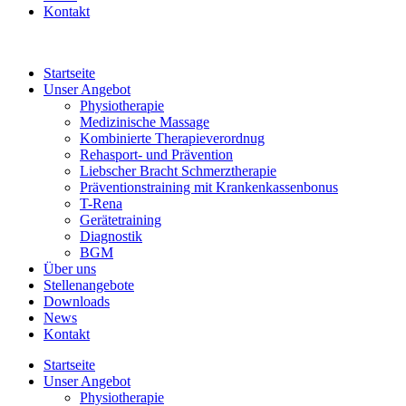
Kontakt
Startseite
Unser Angebot
Physiotherapie
Medizinische Massage
Kombinierte Therapieverordnug
Rehasport- und Prävention
Liebscher Bracht Schmerztherapie
Präventionstraining mit Krankenkassenbonus
T-Rena
Gerätetraining
Diagnostik
BGM
Über uns
Stellenangebote
Downloads
News
Kontakt
Startseite
Unser Angebot
Physiotherapie