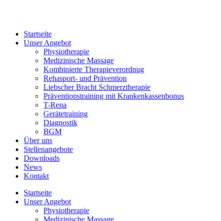
Zum
Inhalt
springen
Startseite
Unser Angebot
Physiotherapie
Medizinische Massage
Kombinierte Therapieverordnug
Rehasport- und Prävention
Liebscher Bracht Schmerztherapie
Präventionstraining mit Krankenkassenbonus
T-Rena
Gerätetraining
Diagnostik
BGM
Über uns
Stellenangebote
Downloads
News
Kontakt
Startseite
Unser Angebot
Physiotherapie
Medizinische Massage