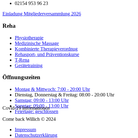
02154 953 96 23
Einladung Mitgliederversammlung 2026
Reha
Physiotherapie
Medizinische Massage
Kombinierte Therapieverordnug
Rehasport- und Präventionskurse
T-Rena
Gerätetraining
Öffnungszeiten
Montag & Mittwoch: 7:00 - 20:00 Uhr
Dienstag, Donnerstag & Freitag: 08:00 - 20:00 Uhr
Samstag: 09:00 - 13:00 Uhr
Sonntag: 09:00 - 13:00 Uhr
Covid-19 Informationen
Feiertage: geschlossen
Come back Willich © 2024
Impressum
Datenschutzerklärung